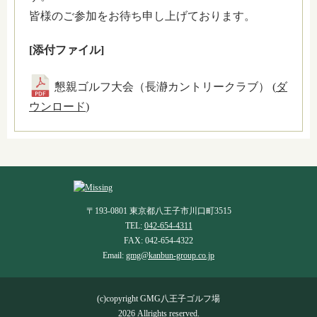
皆様のご参加をお待ち申し上げております。
[添付ファイル]
懇親ゴルフ大会（長瀞カントリークラブ） (
ダ
ウンロード
)
〒193-0801 東京都八王子市川口町3515
TEL:
042-654-4311
FAX: 042-654-4322
Email:
gmg@kanbun-group.co.jp
(c)copyright GMG八王子ゴルフ場
2026 Allrights reserved.